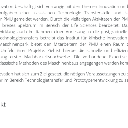
nnovation beschäftigt sich vorrangig mit den Themen Innovation un
gaben einer klassischen Technologie Transferstelle und ist
r PMU gemeldet werden. Durch die vielfältigen Aktivitäten der 
 breites Spektrum im Bereich der Life Sciences bearbeitet. Da
wicklung auch im Rahmen einer Vorlesung in die postgraduelle 
hnologietransfers betreibt das Institut für klinische Innovatio
aschinenpark bietet den Mitarbeitern der PMU einen Raum z
mfeld ihrer Projekte. Ziel ist hierbei die schnelle und effizie
lung erster Machbarkeitsnachweise. Die vorhandene Expertise 
 klassische Methoden des Maschinenbaus angegangen werden kön
nnovation hat sich zum Ziel gesetzt, die nötigen Voraussetzungen 
 im Bereich Technologietransfer und Prototypenentwicklung zu s
kt