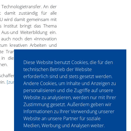
d Technologietransfer. An der
 damit zuständig für alle
PMU wird damit gemeinsam mit
s Institut bringt das Thema
Aus-und Weiterbildung ein.
n auch noch den «Innovation
um kreativen Arbeiten und
nte Translation von Ideen in
in diesem Bereich liegt in
Diese Website benutzt Cookies, die für den
nen.
technischen Betrieb der Website
zu schaffen, um am Campus der
erforderlich sind und stets gesetzt werden.
ein.
[zur Homepage]
Andere Cookies, um Inhalte und Anzeigen zu
personalisieren und die Zugriffe auf unsere
Website zu analysieren, werden nur mit Ihrer
Zustimmung gesetzt. Außerdem geben wir
Informationen zu Ihrer Verwendung unserer
Website an unsere Partner für soziale
Medien, Werbung und Analysen weiter.